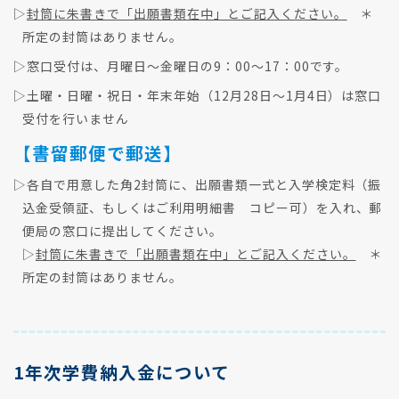
▷
封筒に朱書きで「出願書類在中」とご記入ください。
＊
所定の封筒はありません。
▷窓口受付は、月曜日～金曜日の9：00～17：00です。
▷土曜・日曜・祝日・年末年始（12月28日～1月4日）は窓口
受付を行いません
【書留郵便で郵送】
▷各自で用意した角2封筒に、出願書類一式と入学検定料（振
込金受領証、もしくはご利用明細書 コピー可）を入れ、郵
便局の窓口に提出してください。
▷
封筒に朱書きで「出願書類在中」とご記入ください。
＊
所定の封筒はありません。
1年次学費納入金について