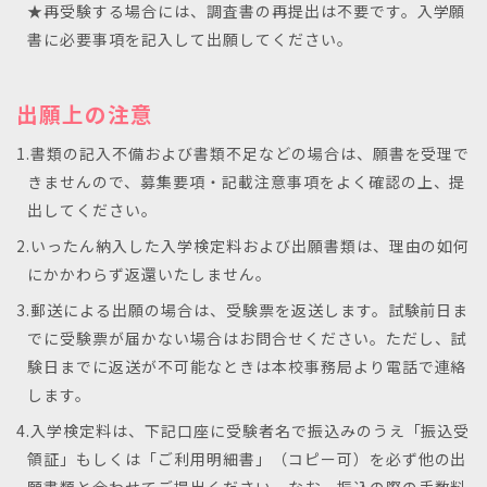
★再受験する場合には、調査書の再提出は不要です。入学願
書に必要事項を記入して出願してください。
出願上の注意
1.書類の記入不備および書類不足などの場合は、願書を受理で
きませんので、募集要項・記載注意事項をよく確認の上、提
出してください。
2.いったん納入した入学検定料および出願書類は、理由の如何
にかかわらず返還いたしません。
3.郵送による出願の場合は、受験票を返送します。試験前日ま
でに受験票が届かない場合はお問合せください。ただし、試
験日までに返送が不可能なときは本校事務局より電話で連絡
します。
4.入学検定料は、下記口座に受験者名で振込みのうえ「振込受
領証」もしくは「ご利用明細書」（コピー可）を必ず他の出
願書類と合わせてご提出ください。なお、振込の際の手数料