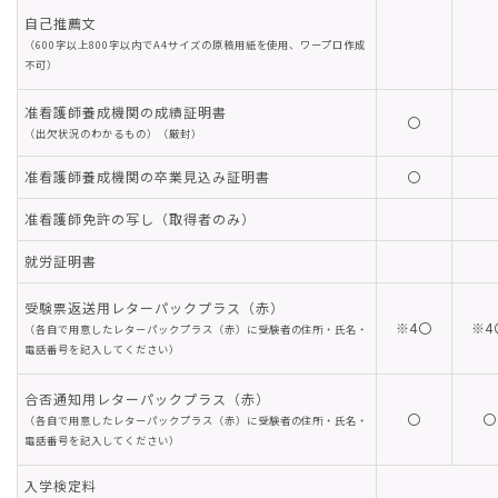
自己推薦文
（600字以上800字以内でA4サイズの原稿用紙を使用、ワープロ作成
不可）
准看護師養成機関の成績証明書
〇
（出欠状況のわかるもの）（厳封）
准看護師養成機関の卒業見込み証明書
〇
准看護師免許の写し（取得者のみ）
就労証明書
受験票返送用レターパックプラス（赤）
※4〇
※4
（各自で用意したレターパックプラス（赤）に受験者の住所・氏名・
電話番号を記入してください）
合否通知用レターパックプラス（赤）
〇
〇
（各自で用意したレターパックプラス（赤）に受験者の住所・氏名・
電話番号を記入してください）
入学検定料