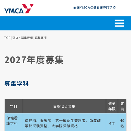
TOP
| 選抜・募集要項 |
募集要項
2027年度募集
募集学科
修業
定
学科
目指せる資格
年限
員
保健看
保健師、看護師、第一種衛生管理者、助産師
40
護学科
4年
学校受験資格、大学院受験資格
名