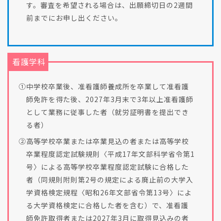
す。審査を希望される場合は、出願締切日の2週間
前までにお申し出
ください。
看護学科
①中学校卒業後、准看護師養成所を卒業して准看護
師免許を得た後、2027年3月末で3年以上准看護師
として業務に従事した者（就労証明書を提出でき
る者）
②高等学校卒業または卒業見込の者または高等学校
卒業程度認定試験規則〈平成17年文部科学省令第1
号〉による高等学校卒業程度認定試験に合格した
者（同規則附則第2号の規定による廃止前の大学入
学資格検定規程〈昭和26年文部省令第13号〉によ
る大学資格検定に合格した者を含む）で、准看護
師免許取得者または2027年3月に取得見込みの者