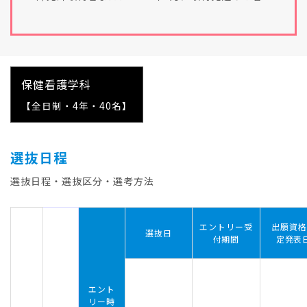
保健看護学科
【全日制・4年・40名】
選抜日程
選抜日程・選抜区分・選考方法
エントリー受
出願資格
選抜日
付期間
定発表
エント
リー時