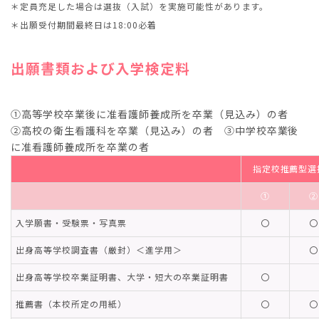
＊定員充足した場合は選抜（入試）を実施可能性があります。
＊出願受付期間最終日は18:00必着
出願書類および入学検定料
①高等学校卒業後に准看護師養成所を卒業（見込み）の者
②高校の衛生看護科を卒業（見込み）の者 ③中学校卒業後
に准看護師養成所を卒業の者
指定校推薦型選
➀
➁
入学願書・受験票・写真票
〇
〇
出身高等学校調査書（厳封）＜進学用＞
〇
出身高等学校卒業証明書、大学・短大の卒業証明書
〇
推薦書（本校所定の用紙）
〇
〇