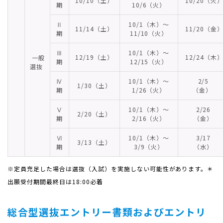
10/10（土）
10/20（火
期
10/6（火）
Ⅱ
10/1（木）～
11/14（土）
11/20（金
期
11/10（火）
Ⅲ
10/1（木）～
12/19（土）
12/24（木
一般
期
12/15（火）
選抜
Ⅳ
10/1（木）～
2/5
1/30（土）
期
1/26（火）
（金）
Ⅴ
10/1（木）～
2/26
2/20（土）
期
2/16（火）
（金）
Ⅵ
10/1（木）～
3/17
3/13（土）
期
3/9（火）
（水）
※定員充足した場合は選抜（入試）を実施しない可能性があります。＊
出願受付期間最終日は18:00必着
総合型選抜エントリー書類およびエントリ