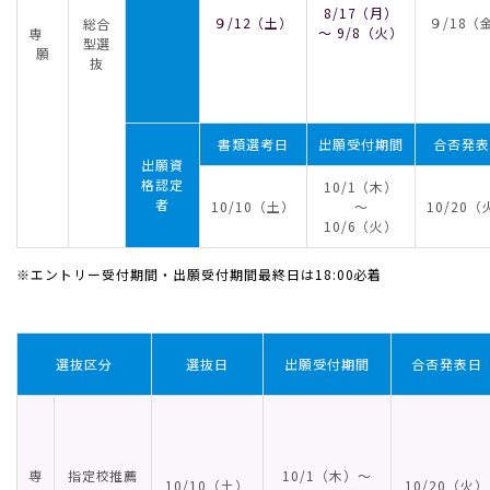
8/17（月）
９/12（土）
９/18（
総合
～ 9/8（火）
専
型選
願
抜
書類選考日
出願受付期間
合否発表
出願資
格認定
10/1（木）
者
10/10（土）
～
10/20（
10/6（火）
※エントリー受付期間・出願受付期間最終日は18:00必着
選抜区分
選抜日
出願受付期間
合否発表日
専
指定校推薦
10/1（木）～
10/10（土）
10/20（火）