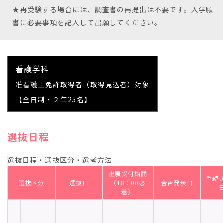
★再受験する場合には、調査書の再提出は不要です。入学願
書に必要事項を記入して出願してください。
看護学科
准看護士免許取得者（取得見込者）対象
【全日制・２年25名】
選抜日程
選抜日程・選抜区分・選考方法
出願受付期間
手続
選抜区分
選抜日
（18：00必
合否発表日
着）