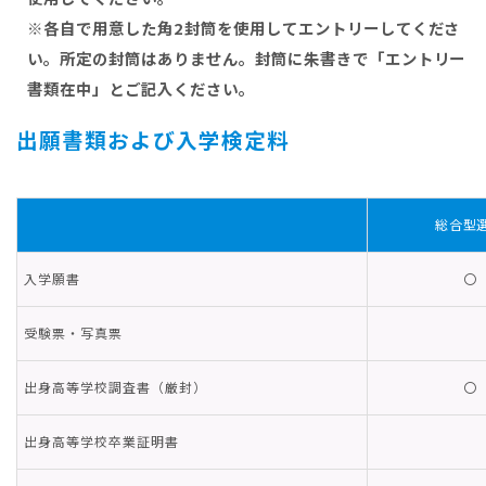
※各自で用意した角2封筒を使用してエントリーしてくださ
い。所定の封筒はありません。封筒に朱書きで「エントリー
書類在中」とご記入ください。
出願書類および入学検定料
総合型
入学願書
〇
受験票・写真票
出身高等学校調査書（厳封）
〇
出身高等学校卒業証明書