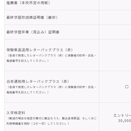
推薦書（本校所定の用紙）
最終学歴校成績証明書（厳封）
最終学歴卒業（見込み）証明書
受験票返送用レターパックプラス（赤）
（各自で用意したレターパックプラス（赤）に受験者の住所・氏名・
電話番号を記入してください。）
合否通知用レターパックプラス（赤）
〇
（各自で用意したレターパックプラス（赤）に受験者の住所・氏名・
電話番号を記入してください。）
入学検定料
エントリ
（郵送の場合は指定の銀行に振込もうえ、振込金受領証、もしくはご
30,00
利用明細書を同封（コピー可）してください。）