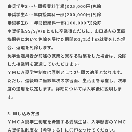
●奨学生S …年間授業料半額(325,000円)免除
●奨学生A …年間授業料一部(200,000円)免除
●奨学生B …年間授業料一部(100,000円)免除
＊奨学生SS/S/A/Bともに卒業後ただちに、山口県内の医療
機関等において免除を受けた期間の1/2以上の就業をした場
合、返還を免除します。
奨学金適用者が前述の就業と異なる就業をした場合は、免除
した授業料を返還していただきます。
ＹＭＣＡ奨学生制度は原則として2年間の適用となります。
ただし、進級時に当該年次の学習面、生活面を考慮し、次年
度の適用を決定します。詳細については入学後に説明しま
す。
3. 申し込み方法
ＹＭＣＡ奨学生制度を希望する受験生は、入学願書のＹＭＣ
Ａ奨学生制度を【希望する】に○印をつけてください。