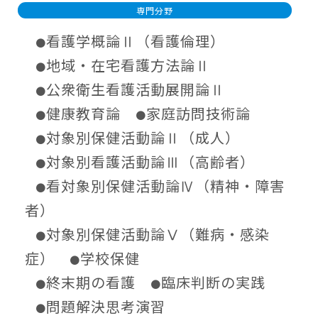
専門分野
看護学概論Ⅱ（看護倫理）
●
地域・在宅看護方法論Ⅱ
●
公衆衛生看護活動展開論Ⅱ
●
健康教育論
家庭訪問技術論
●
●
対象別保健活動論Ⅱ（成人）
●
対象別看護活動論Ⅲ（高齢者）
●
看対象別保健活動論Ⅳ（精神・障害
●
者）
対象別保健活動論Ⅴ（難病・感染
●
症）
学校保健
●
終末期の看護
臨床判断の実践
●
●
問題解決思考演習
●