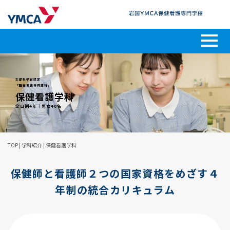
文部科学省認定
「職業実践専門課程」
保健看護学科
全日制4年｜男女40名
TOP
| 学科紹介 |
保健看護学科
保健師と看護師２つの国家資格をめざす４
年制の統合カリキュラム