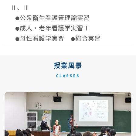
Ⅱ、Ⅲ
公衆衛生看護管理論実習
●
成人・老年看護学実習Ⅲ
●
母性看護学実習
総合実習
●
●
授業風景
CLASSES