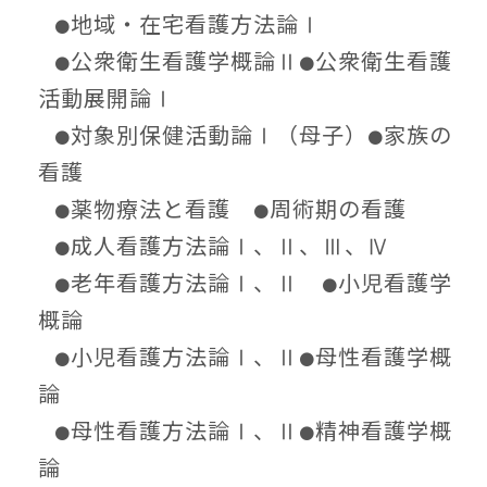
地域・在宅看護方法論Ⅰ
●
公衆衛生看護学概論Ⅱ
公衆衛生看護
●
●
活動展開論Ⅰ
対象別保健活動論Ⅰ（母子）
家族の
●
●
看護
薬物療法と看護
周術期の看護
●
●
成人看護方法論Ⅰ、Ⅱ、Ⅲ、Ⅳ
●
老年看護方法論Ⅰ、Ⅱ
小児看護学
●
●
概論
小児看護方法論Ⅰ、Ⅱ
母性看護学概
●
●
論
母性看護方法論Ⅰ、Ⅱ
精神看護学概
●
●
論