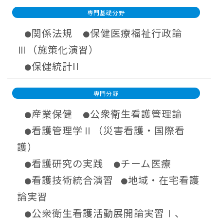
専門基礎分野
関係法規
保健医療福祉行政論
●
●
Ⅲ（施策化演習）
保健統計II
●
専門分野
産業保健
公衆衛生看護管理論
●
●
看護管理学Ⅱ（災害看護・国際看
●
護）
看護研究の実践
チーム医療
●
●
看護技術統合演習
地域・在宅看護
●
●
論実習
公衆衛生看護活動展開論実習Ⅰ、
●