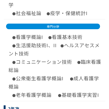
学
社会福祉論
疫学・保健統計I
●
●
専門分野
看護学概論I
看護基本技術
●
●
生活援助技術I、II
ヘルスアセスメ
●
●
ント技術
コミュニケーション技術
臨床看護
●
●
総論
公衆衛生看護学概論I
成人看護学
●
●
概論
老年看護学概論
基礎看護学実習I
●
●
2年次