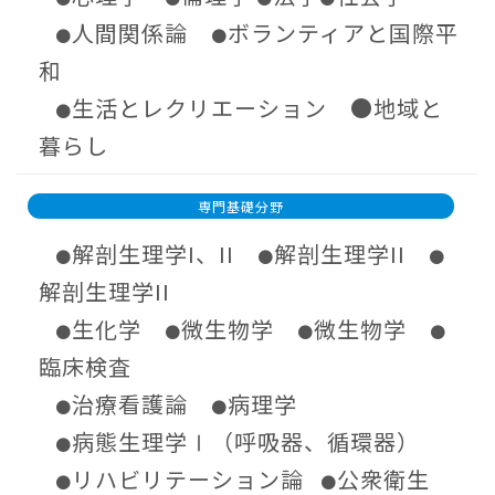
人間関係論
ボランティアと国際平
●
●
和
生活とレクリエーション
●
地域と
●
暮らし
専門基礎分野
解剖生理学I、II
解剖生理学II
●
●
●
解剖生理学II
生化学
微生物学
微生物学
●
●
●
●
臨床検査
治療看護論
病理学
●
●
病態生理学Ⅰ（呼吸器、循環器）
●
リハビリテーション論
公衆衛生
●
●