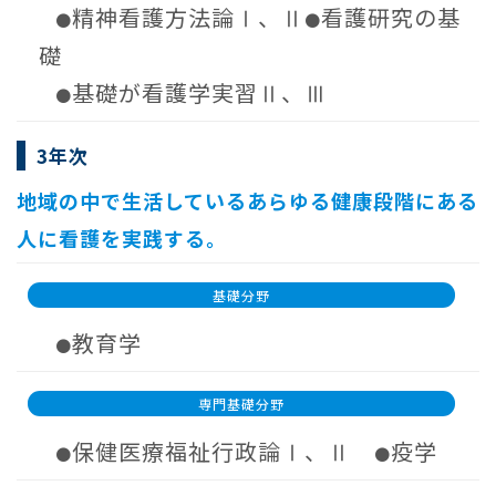
精神看護方法論Ⅰ、Ⅱ
看護研究の基
●
●
礎
基礎が看護学実習Ⅱ、Ⅲ
●
3年次
地域の中で生活しているあらゆる健康段階にある
人に看護を実践する。
基礎分野
教育学
●
専門基礎分野
保健医療福祉行政論Ⅰ、Ⅱ
疫学
●
●