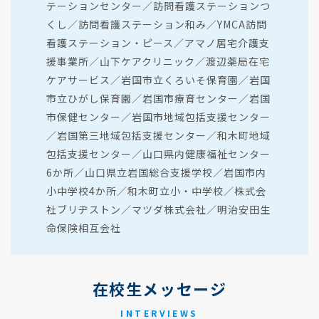
テーションセンター／訪問看護ステーションつ
くし／訪問看護ステーション和み／YMCA訪問
看護ステーション・ピース／アマノ居宅介護支
援事業所／山下ケアクリニック／渡辺薬局在宅
ケアサービス／岩国市立くろいそ保育園／岩国
市立ひがし保育園／岩国市療育センター／岩国
市保健センター／岩国市地域包括支援センター
／岩国第三地域包括支援センター／和木町地域
包括支援センター／山口県内健康福祉センター
6か所／山口県立岩国総合支援学校／岩国市内
小中学校4か所／和木町立小・中学校／株式会
社ブリヂストン／マツダ株式会社／明治安田生
命保険相互会社
在校生メッセージ
INTERVIEWS