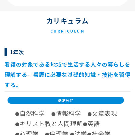
カリキュラム
CURRICULUM
1年次
看護の対象である地域で生活する人々の暮らしを
理解する。看護に必要な基礎的知識・技術を習得
する。
基礎分野
自然科学
情報科学
文章表現
●
●
●
キリスト教と人間理解
英語
●
●
心理学
倫理学
法学
社会学
●
●
●
●