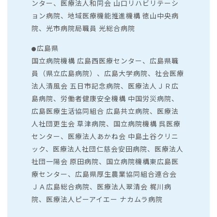
ンター、医療法人和同会 山口リハビリテーシ
ョン病院、地域医療機能推進機構
徳山中央病
院、光市病院局職員 光総合病院
広島県
●
国立病院機構 広島西医療センター、広島県職
員（県立広島病院）、広島大学病院、社会医療
法人清風会 五日市記念病院、医療法人ＪＲ広
島病院、労働者健康安全機構 中国労災病院、
広島医療生活協同組合 広島共立病院、医療法
人社団更生会 草津病院、国立病院機構 呉医療
センター、医療法人あかね会 中島土谷クリニ
ック、医療法人社団仁慈会安田病院、医療法人
社団一陽会 原田病院、国立病院機構東広島医
療センター、広島県厚生農業協同組合連合会
ＪＡ広島総合病院、医療法人翠清会 梶川病
院、医療法人ピーアイエー ナカムラ病院