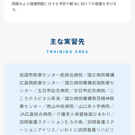
問題および健康問題に対する予防や解決に向けての看護を学びま
す。
主な実習先
TRAINING AREA
岩国市医療センター医師会病院／国立病院機構
広島西医療センター／国立病院機構岩国医療セ
ンター／五日市記念病院／廿日市記念病院／こ
ころホスピタル草津／国立病院機構賀茂精神医
療センター／徳山中央病院／山口赤十字病院／
JA広島総合病院／介護老人保健施設ひまわり／
訪問看護ステーションむろの樹／訪問看護ステ
ーションアイリス／いわくに訪問看護リハビリ