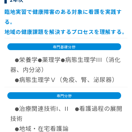
臨地実習で健康障害のある対象に看護を実践す
る。
地域の健康課題を解決するプロセスを理解する。
専門基礎分野
栄養学
薬理学
病態生理学III（消化
●
●
●
器、内分泌）
病態生理学Ⅴ（免疫、腎、泌尿器）
●
専門分野
治療関連技術I、II
看護過程の展開
●
●
技術
地域・在宅看護論
●